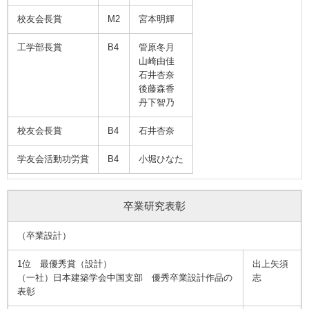
校友会長賞
M2
宮本明輝
工学部長賞
B4
管原冬月
山崎由佳
石井杏奈
後藤森香
丹下智乃
校友会長賞
B4
石井杏奈
学友会活動功労賞
B4
小堀ひなた
卒業研究表彰
（卒業設計）
1位 最優秀賞（設計）
出上矢須
（一社）日本建築学会中国支部 優秀卒業設計作品の
志
表彰