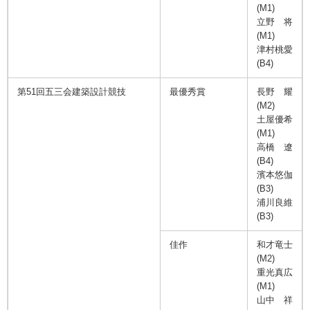
(M1)
立野 将
(M1)
津村桃愛
(B4)
第51回五三会建築設計競技
最優秀賞
長野 耀
(M2)
土屋優希
(M1)
高橋 遼
(B4)
濱本悠伽
(B3)
浦川良維
(B3)
佳作
和才竜士
(M2)
重光真広
(M1)
山中 祥