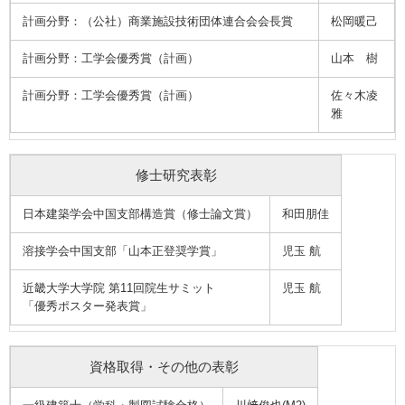
計画分野：（公社）商業施設技術団体連合会会長賞
松岡暖己
計画分野：工学会優秀賞（計画）
山本 樹
計画分野：工学会優秀賞（計画）
佐々木凌
雅
修士研究表彰
日本建築学会中国支部構造賞（修士論文賞）
和田朋佳
溶接学会中国支部「山本正登奨学賞」
児玉 航
近畿大学大学院 第11回院生サミット
児玉 航
「優秀ポスター発表賞」
資格取得・その他の表彰