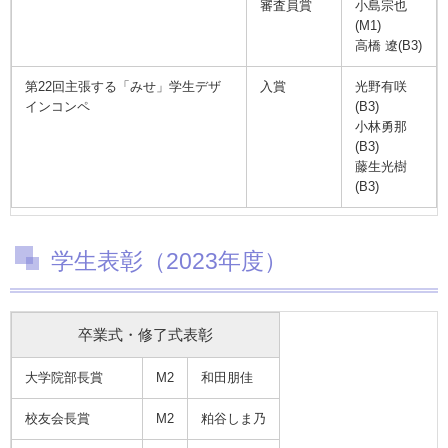
審査員賞
小島宗也
(M1)
高橋 遼(B3)
第22回主張する「みせ」学生デザ
入賞
光野有咲
インコンペ
(B3)
小林勇那
(B3)
藤生光樹
(B3)
学生表彰（2023年度）
卒業式・修了式表彰
大学院部長賞
M2
和田朋佳
校友会長賞
M2
粕谷しま乃