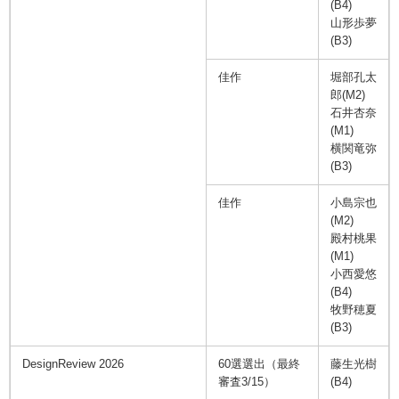
(B4)
山形歩夢
(B3)
佳作
堀部孔太
郎(M2)
石井杏奈
(M1)
横関竜弥
(B3)
佳作
小島宗也
(M2)
殿村桃果
(M1)
小西愛悠
(B4)
牧野穂夏
(B3)
DesignReview 2026
60選選出（最終
藤生光樹
審査3/15）
(B4)