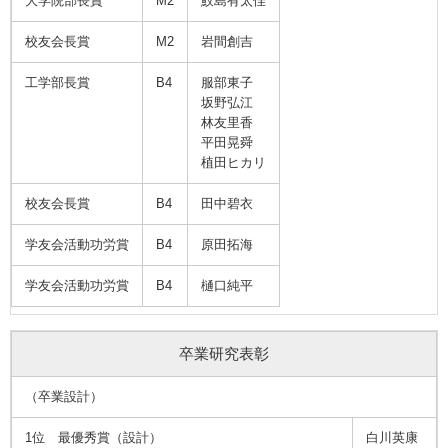
大学院部長賞
M2
鮫島有太佳
校友会長賞
M2
岩間創吉
工学部長賞
B4
服部東子
坂野弘江
林友里香
平田晃舜
植田ヒカリ
校友会長賞
B4
田中碧衣
学友会活動功労賞
B4
原田拓海
学友会活動功労賞
B4
樋口純平
卒業研究表彰
（卒業設計）
1位 最優秀賞（設計）
白川英康