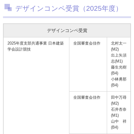
デザインコンペ受賞（2025年度）
デザインコンペ受賞
2025年度支部共通事業 日本建築
全国審査会佳作
北村太一
学会設計競技
(M2)
出上矢須
志(M1)
藤生光樹
(B4)
小林勇那
(B4)
全国審査会佳作
田中万尋
(M2)
石井杏奈
(M1)
山中 祥
(B4)