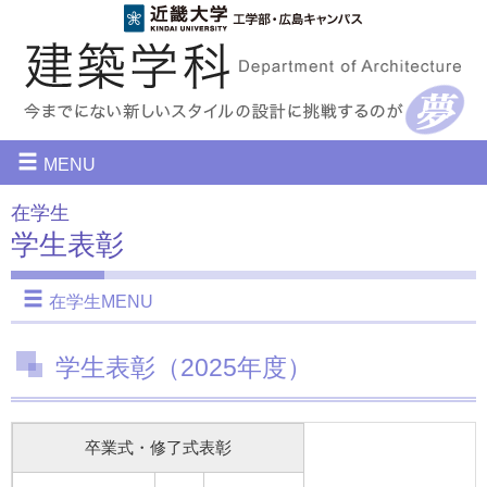
メ
MENU
イ
在学生
ン
学生表彰
ナ
ビ
サ
在学生MENU
ゲ
ブ
ー
ナ
学生表彰（2025年度）
シ
ビ
ョ
ゲ
卒業式・修了式表彰
ン
ー