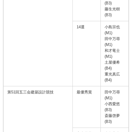
(B3)
藤生光樹
(B3)
14選
小島宗也
(M1)
田中万尋
(M1)
和才竜士
(M1)
土屋優希
(B4)
重光真広
(B4)
第51回五三会建築設計競技
最優秀賞
田中万尋
(M1)
小西愛悠
(B3)
斎藤啓夢
(B3)