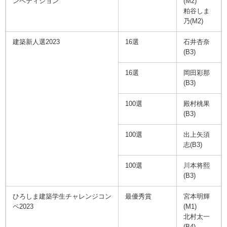
ンペティション
(M2)
粕谷しま
乃(M2)
建築新人選2023
16選
石井杏奈
(B3)
16選
岡田彩那
(B3)
100選
殿村桃果
(B3)
100選
出上矢須
志(B3)
100選
川本将熙
(B3)
ひろしま建築学生チャレンジコン
最優秀賞
宮本明輝
ペ2023
(M1)
北村太一
(B4)