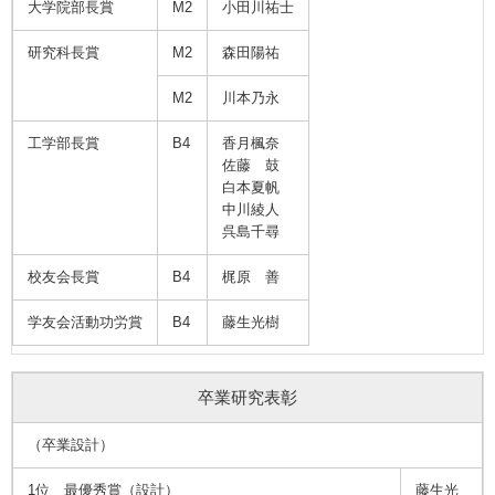
シ
大学院部長賞
M2
小田川祐士
ョ
研究科長賞
M2
森田陽祐
ン
M2
川本乃永
工学部長賞
B4
香月楓奈
佐藤 鼓
白本夏帆
中川綾人
呉島千尋
校友会長賞
B4
梶原 善
学友会活動功労賞
B4
藤生光樹
卒業研究表彰
（卒業設計）
1位 最優秀賞（設計）
藤生光