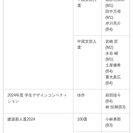
選
(M1)
田中万尋
(M1)
岸川亮介
(B4)
中国支部入
岩崎 匠
選
(M2)
永谷 崚
(M1)
土屋優希
(B4)
重光真広
(B4)
2024年度 学生デザインコンペティ
佳作
前田陸斗
ション
(B4)
林 恒輝(B3)
建築新人選2024
100選
小林勇那
(B3)