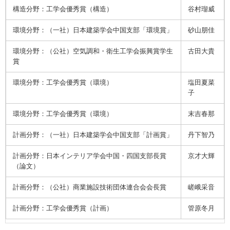
構造分野：工学会優秀賞（構造）
谷村瑠威
環境分野：（一社）日本建築学会中国支部「環境賞」
砂山朋佳
環境分野：（公社）空気調和・衛生工学会振興賞学生
古田大貴
賞
環境分野：工学会優秀賞（環境）
塩田夏菜
子
環境分野：工学会優秀賞（環境）
末吉春那
計画分野：（一社）日本建築学会中国支部「計画賞」
丹下智乃
計画分野：日本インテリア学会中国・四国支部長賞
京才大輝
（論文）
計画分野：（公社）商業施設技術団体連合会会長賞
嵯峨采音
計画分野：工学会優秀賞（計画）
管原冬月