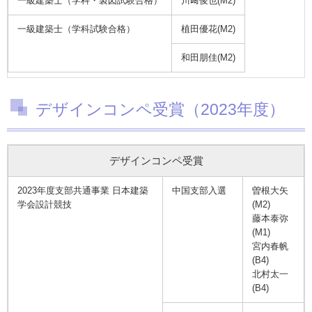
一級建築士（学科・製図試験合格）
川﨑俊也(M2)
一級建築士（学科試験合格）
植田優花(M2)
和田朋佳(M2)
デザインコンペ受賞（2023年度）
デザインコンペ受賞
2023年度支部共通事業 日本建築
中国支部入選
曽根大矢
学会設計競技
(M2)
藤本泰弥
(M1)
宮内春帆
(B4)
北村太一
(B4)