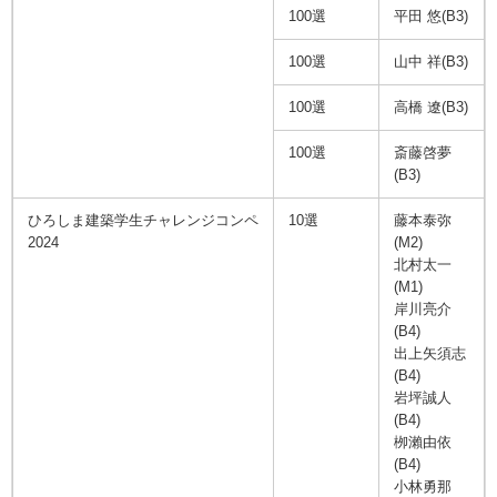
100選
平田 悠(B3)
100選
山中 祥(B3)
100選
高橋 遼(B3)
100選
斎藤啓夢
(B3)
ひろしま建築学生チャレンジコンペ
10選
藤本泰弥
2024
(M2)
北村太一
(M1)
岸川亮介
(B4)
出上矢須志
(B4)
岩坪誠人
(B4)
栁瀨由依
(B4)
小林勇那