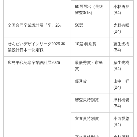
60選選出（最終
小林勇那
審査3/15）
(B4)
全国合同卒業設計展『卒、26』
50選
光野有咲
(B4)
せんだいデザインリーグ2026 卒
10選 特別賞
藤生光樹
業設計日本一決定戦
(B4)
広島平和記念卒業設計展2026
最優秀賞・市民
藤生光樹
賞
(B4)
優秀賞
山中 祥
(B4)
審査員特別賞
津村桃愛
(B4)
審査員特別賞
小西愛悠
(B4)