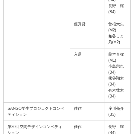
長野 耀
(B4)
優秀賞
曽根大矢
(M2)
粕谷しま
乃(M2)
入選
藤本泰弥
(M1)
小島宗也
(B4)
熊谷翔太
(B4)
有木壮太
(B4)
SANGO学生プロジェクトコンペ
佳作
岸川亮介
ティション
(B3)
第30回空間デザインコンペティ
佳作
長野 耀
ション
(B4)