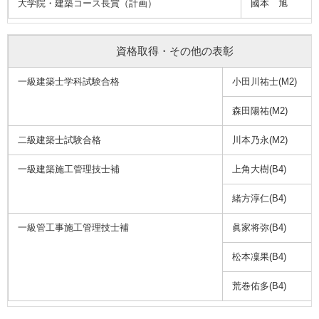
大学院・建築コース長賞（計画）
國本 旭
資格取得・その他の表彰
一級建築士学科試験合格
小田川祐士(M2)
森田陽祐(M2)
二級建築士試験合格
川本乃永(M2)
一級建築施工管理技士補
上角大樹(B4)
緒方淳仁(B4)
一級管工事施工管理技士補
眞家将弥(B4)
松本凜果(B4)
荒巻佑多(B4)