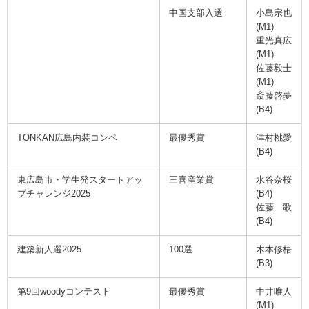
中国支部入選
小島宗也
(M1)
重光真広
(M1)
佐藤毅士
(M1)
斎藤啓夢
(B4)
TONKAN広島内装コンペ
最優秀賞
津村桃愛
(B4)
東広島市・学生発スタートアッ
三喜産業賞
水谷奈桜
プチャレンジ2025
(B4)
佐藤 歌
(B4)
建築新人選2025
100選
木本修梧
(B3)
第9回woodyコンテスト
最優秀賞
中井唯人
(M1)