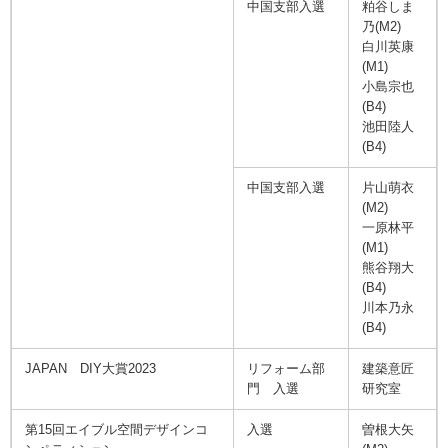
中国支部入選
粕谷しま
乃(M2)
白川英康
(M1)
小島宗也
(B4)
池田陸人
(B4)
中国支部入選
片山萌衣
(M2)
一原林平
(M1)
熊谷翔大
(B4)
川本乃永
(B4)
JAPAN DIY大賞2023
リフォーム部
建築意匠
門 入選
研究室
第15回エイブル空間デザインコ
入選
曽根大矢