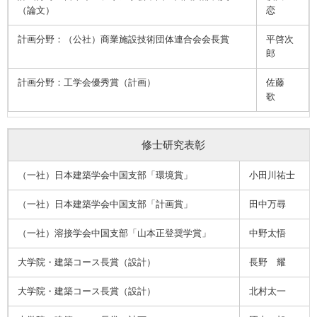
（論文）
恋
計画分野：（公社）商業施設技術団体連合会会長賞
平啓次
郎
計画分野：工学会優秀賞（計画）
佐藤
歌
修士研究表彰
（一社）日本建築学会中国支部「環境賞」
小田川祐士
（一社）日本建築学会中国支部「計画賞」
田中万尋
（一社）溶接学会中国支部「山本正登奨学賞」
中野太悟
大学院・建築コース長賞（設計）
長野 耀
大学院・建築コース長賞（設計）
北村太一