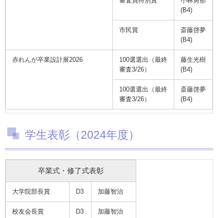
審査員特別賞
小林勇那
(B4)
市民賞
斎藤啓夢
(B4)
赤れんが卒業設計展2026
100選選出（最終
藤生光樹
審査3/26）
(B4)
100選選出（最終
斎藤啓夢
審査3/26）
(B4)
学生表彰（2024年度）
卒業式・修了式表彰
大学院部長賞
D3
加藤智治
校友会長賞
D3
加藤智治