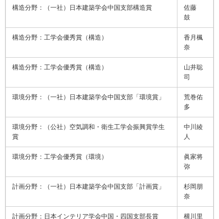
構造分野：（一社）日本建築学会中国支部構造賞
佐藤
鼓
構造分野：工学会優秀賞（構造）
香月楓
奈
構造分野：工学会優秀賞（構造）
山井聡
司
環境分野：（一社）日本建築学会中国支部「環境賞」
荒巻佑
多
環境分野：（公社）空気調和・衛生工学会振興賞学生
中川綾
賞
人
環境分野：工学会優秀賞（環境）
眞家将
弥
計画分野：（一社）日本建築学会中国支部「計画賞」
杉岡朋
奈
計画分野：日本インテリア学会中国・四国支部長賞
横川里