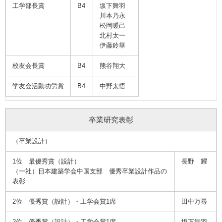
工学部長賞
B4
坂下舞羽
川本乃永
松岡暖己
北村太一
伊藤鈴華
校友会長賞
B4
熊谷翔大
学友会活動功労賞
B4
中野太悟
卒業研究表彰
（卒業設計）
1位 最優秀賞（設計）
長野 耀
（一社）日本建築学会中国支部 優秀卒業設計作品の
表彰
2位 優秀賞（設計）・工学会賞1席
田中万尋
2位 優秀賞（設計）・工学会賞1席
坂下舞羽