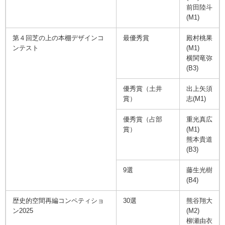
前田陸斗
(M1)
第４回芝の上の本棚デザインコ
最優秀賞
殿村桃果
ンテスト
(M1)
横関竜弥
(B3)
優秀賞（土井
出上矢須
賞）
志(M1)
優秀賞（占部
重光真広
賞）
(M1)
熊本貴道
(B3)
9選
藤生光樹
(B4)
歴史的空間再編コンペティショ
30選
熊谷翔大
ン2025
(M2)
柳瀬由衣