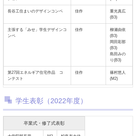
長谷工住まいのデザインコンペ
佳作
重光真広
(B3)
主張する「みせ」学生デザインコ
佳作
柳瀬由依
ンペ
(B3)
岡田彩那
(B3)
島田みの
り(B3)
第27回エネルギア住宅作品 コ
佳作
篠村悠人
ンテスト
(M2)
学生表彰（2022年度）
卒業式・修了式表彰