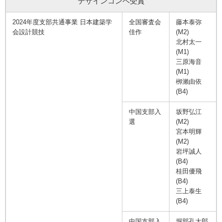
デザインコンペ受賞
2024年度支部共通事業 日本建築学
全国審査会
藤本泰弥
会設計競技
佳作
(M2)
北村太一
(M1)
三原海音
(M1)
栁瀨由依
(B4)
中国支部入
坂野弘江
選
(M2)
宮本明輝
(M2)
岩坪誠人
(B4)
桂⽥優飛
(B4)
三上泰生
(B4)
中国支部入
堀部孔太郎